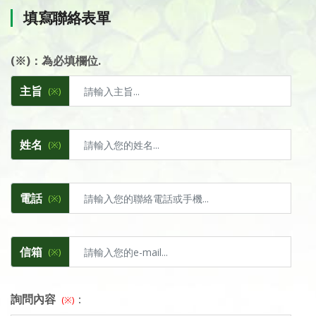
填寫聯絡表單
(※)：為必填欄位.
主旨
(※)
姓名
(※)
電話
(※)
信箱
(※)
詢問內容
：
(※)