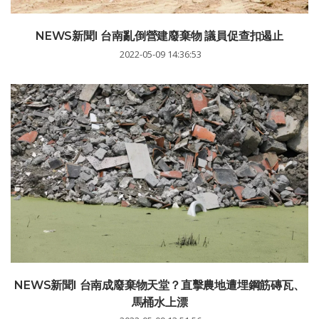
NEWS新聞I 台南亂倒營建廢棄物 議員促查扣遏止
2022-05-09 14:36:53
NEWS新聞I 台南成廢棄物天堂？直擊農地遭埋鋼筋磚瓦、
馬桶水上漂