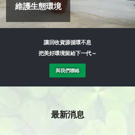
積極參與環保
維護生態環境
營造綠色家園
環境永續發展
土地共生共榮
讓回收資源循環不息
把美好環境留給下一代～
與我們聯絡
最新消息