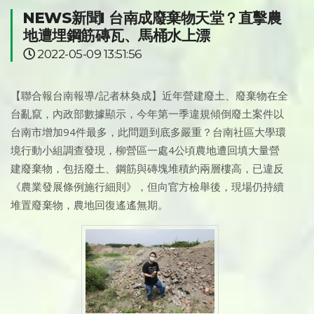
NEWS新聞I 台南成廢棄物天堂？直擊農
地遭埋鋼筋磚瓦、馬桶水上漂
2022-05-09 13:51:56
【聯合報台南報導/記者林奐成】近年營建廢土、廢棄物在全
台亂竄，內政部數據顯示，今年第一季違規傾倒廢土案件以
台南市增加94件最多，此問題到底多嚴重？台南社區大學環
境行動小組調查發現，柳營區一處4公頃農地遭回填大量營
建廢棄物，包括廢土、鋼筋與磚塊堆積約兩層樓高，已違反
《農業發展條例施行細則》，但向官方檢舉後，現場仍持續
堆置廢棄物，農地回復遙遙無期。