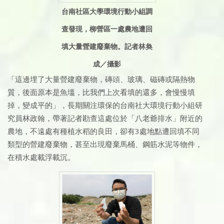
台南社區大學環境行動小組調
查發現，柳營區一處農地遭回
填大量營建廢棄物。記者林奐
成／攝影
「這邊埋了大量營建廢棄物，磚頭、玻璃、磁磚或隔熱物
質，後面原本是魚塭，比我們上次看填的還多，會慢慢填
掉，變成平的」，長期關注環保的台南社大環境行動小組研
究員林政翰，帶著記者勘查這處位於「八老爺排水」附近的
農地，不遠處有種植水稻的良田，卻有3處地點遭回填不同
類型的營建廢棄物，甚至出現廢棄馬桶、鋼筋水泥等物件，
在積水處載浮載沉。