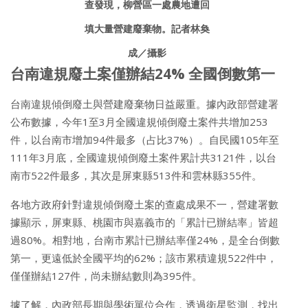
查發現，柳營區一處農地遭回
填大量營建廢棄物。記者林奐
成／攝影
台南違規廢土案僅辦結24% 全國倒數第一
台南違規傾倒廢土與營建廢棄物日益嚴重。據內政部營建署
公布數據，今年1至3月全國違規傾倒廢土案件共增加253
件，以台南市增加94件最多（占比37%）。自民國105年至
111年3月底，全國違規傾倒廢土案件累計共3121件，以台
南市522件最多，其次是屏東縣513件和雲林縣355件。
各地方政府針對違規傾倒廢土案的查處成果不一，營建署數
據顯示，屏東縣、桃園市與嘉義市的「累計已辦結率」皆超
過80%。相對地，台南市累計已辦結率僅24%，是全台倒數
第一，更遠低於全國平均的62%；該市累積違規522件中，
僅僅辦結127件，尚未辦結數則為395件。
據了解，內政部長期與學術單位合作，透過衛星監測，找出