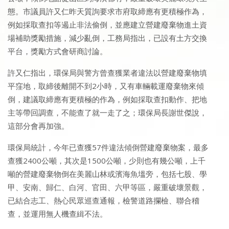
態。市議員許又仁昨天質詢要求市府取締應有更積極作為，
例如採取查扣等遏止非法偷倒，並應建立營建廢棄物進土資
場補助獎勵措施，減少亂倒，工務局指出，已設有土方交換
平台，獎勵方式會研商討論。
許又仁指出，環保局與警方曾查獲業者違法以營建廢棄物填
平窪地，取締後離開不到2小時，又有車輛載運廢棄物來傾
倒，建議取締應有更積極的作為，例如採取查扣動作、把地
主等帶回調查，不能查了就一走了之；環保局長謝世傑說，
這部分會再加強。
環保局統計，今年已查獲57件違法傾倒營建廢棄物案，最多
查獲2400公噸，其次是1500公噸，少則也有幾公噸，上千
噸的營建廢棄物倒在美麗山林或濱海魚塭旁，包括七股、學
甲、安南、歸仁、白河、官田、六甲等區，嚴重破壞景觀，
已結合志工、熱心民眾巡查通報，檢警道路攔檢、聯合稽
查，並運用無人機查緝不法。