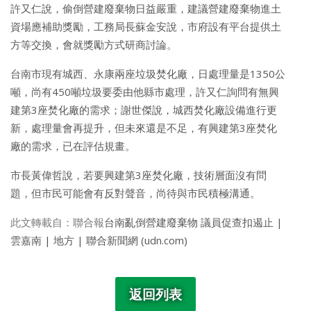
許又仁說，偷倒營建廢棄物日益嚴重，建議營建廢棄物進土
資場應補助獎勵，工務局長蘇金安說，市府設有平台提供土
方等交換，會就獎勵方式研商討論。
台南市現有城西、永康兩座垃圾焚化廠，日處理量是1350公
噸，尚有450噸垃圾要委由他縣市處理，許又仁詢問有無興
建第3座焚化廠的需求；謝世傑說，城西焚化廠設備進行更
新，處理量會再提升，但未來還是不足，有興建第3座焚化
廠的需求，已在評估規畫。
市長黃偉哲說，若要興建第3座焚化廠，技術層面沒有問
題，但市民可能會有反對聲音，尚待與市民積極溝通。
此文轉載自：聯合報
台南亂倒營建廢棄物 議員促查扣遏止 |
雲嘉南 | 地方 | 聯合新聞網 (udn.com)
返回列表