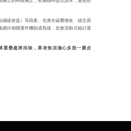
該獨立的時候獨立，有關聯時提出請求，重疊部
如減碳效益）等因素，也會在碳費徵收、碳交易
後續待相關運作機制成熟後，也會滾動式檢討運
算重疊處將排除，業者無須擔心多脫一層皮