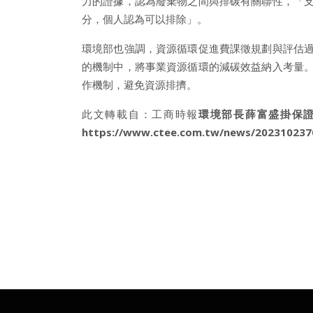
力的證據，認為廢棄物之間與排碳有關聯性，「
分，個人認為可以排除」。
環境部也強調，資源循環促進費課徵規劃與評估
的機制中，將事業資源循環的減碳效益納入考量
作機制，避免資源排擠。
此文轉載自：工商時報
環境部長薛富盛掛保
https://www.ctee.com.tw/news/202310237