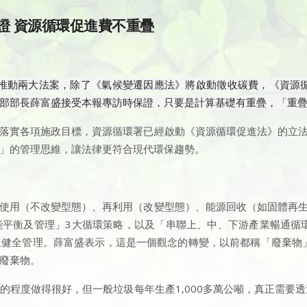
保證 資源循環促進費不重疊
部推動兩大法案，除了《氣候變遷因應法》將啟動徵收碳費，《資源
部部長薛富盛接受本報專訪時保證，只要是計算基礎有重疊，「重
落實各項施政目標，資源循環署已經啟動《資源循環促進法》的立法
」的管理思維，讓法律更符合現代環保趨勢。
使用（不改變型態）、再利用（改變型態）、能源回收（如固體再生
能平衡及管理」3大循環策略，以及「串聯上、中、下游產業暢通循
並健全管理。薛富盛表示，這是一個觀念的轉變，以前都稱「廢棄物
廢棄物。
程度做得很好，但一般垃圾每年生產1,000多萬公噸，真正需要透